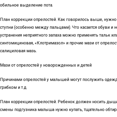
обильное выделение пота.
План коррекции опрелостей. Как говорилось выше, нужно 
ступни (особенно между пальцами). Что касается обуви и 
устранения неприятного запаха можно применять тальк и
синтомициновая, «Клотримазол» и прочие мази от опрелос
салициловая мазь.
Мази от опрелостей у новорожденных и детей
Причинами опрелостей у малышей могут послужить одежда 
грибком и т.д.
План коррекции опрелостей. Ребенок должен носить дыша
смены подгузника малыша нужно купать, тщательно обти