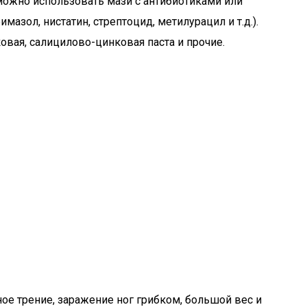
 можно использовать мази с антибиотиками или
зол, нистатин, стрептоцид, метилурацил и т.д.).
вая, салицилово-цинковая паста и прочие.
ое трение, заражение ног грибком, большой вес и