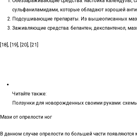
Обеззараживающие средства: настойка календулы, са
сульфаниламидами, которые обладают хорошей антибак
Подсушивающие препараты. Из вышеописанных мазей,
Заживляющие средства: бепантен, декспантенол, маз
[18], [19], [20], [21]
Читайте также:
Ползунки для новорожденных своими руками: схемы
Мази от опрелости ног
В данном случае опрелости по большей части появляются м