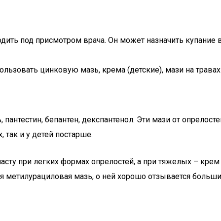
дить под присмотром врача. Он может назначить купание 
ьзовать цинковую мазь, крема (детские), мази на травах (к
антестин, бепантен, декспантенол. Эти мази от опрелосте
 так и у детей постарше.
ту при легких формах опрелостей, а при тяжелых – крем 
ся метилурациловая мазь, о ней хорошо отзывается больш