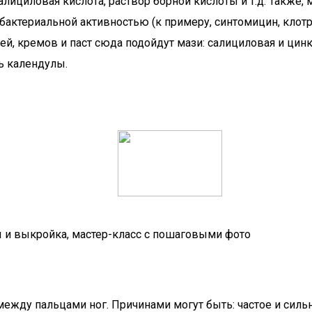
лициловая кислота, раствор борной кислоты и т.д. Также,
териальной активностью (к примеру, синтомицин, клотрима
 кремов и паст сюда подойдут мази: салициловая и цинко
ь календулы.
 и выкройка, мастер-класс с пошаговыми фото
ежду пальцами ног. Причинами могут быть: частое и сильн