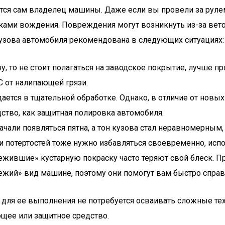
ся сам владелец машины. Даже если вы провели за рулем 
ми вождения. Повреждения могут возникнуть из-за веток,
кузова автомобиля рекомендована в следующих ситуациях:
 то не стоит полагаться на заводское покрытие, лучше пр
С от налипающей грязи.
ется в тщательной обработке. Однако, в отличие от нов
дство, как защитная полировка автомобиля.
али появляться пятна, а тон кузова стал неравномерным, т
 и потертостей тоже нужно избавляться своевременно, исп
ежившие» кустарную покраску часто теряют свой блеск. П
жий» вид машине, поэтому они помогут вам быстро справи
то для ее выполнения не потребуется осваивать сложные т
щее или защитное средство.