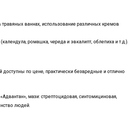
в травяных ваннах, использование различных кремов
алендула, ромашка, череда и эвкалипт, облепиха и т.д.).
й доступны по цене, практически безвредные и отлично
«Адвантан», мази: стрептоцидовая, синтомициновая,
инство людей.