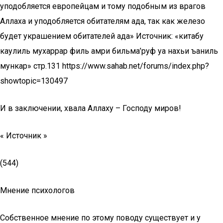
уподобляется европейцам и тому подобным из врагов
Аллаха и уподобляется обитателям ада, так как железо
будет украшением обитателей ада» Источник: «китабу
каулиль мухаррар филь амри бильма’руф уа нахьи ъаниль
мункар» стр.131 https://www.sahab.net/forums/index.php?
showtopic=130497
И в заключении, хвала Аллаху – Господу миров!
« Источник »
(544)
Мнение психологов
Собственное мнение по этому поводу существует и у