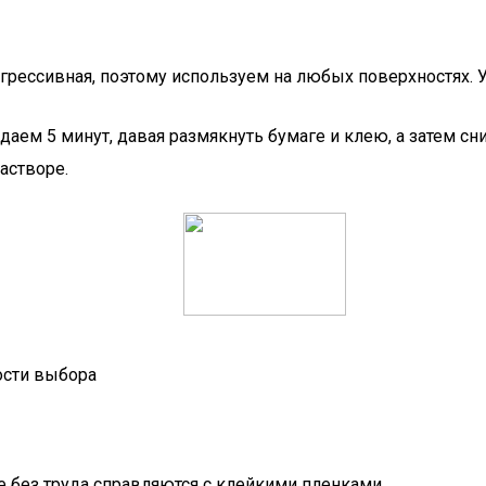
агрессивная, поэтому используем на любых поверхностях. 
даем 5 минут, давая размякнуть бумаге и клею, а затем 
астворе.
ости выбора
 без труда справляются с клейкими пленками.