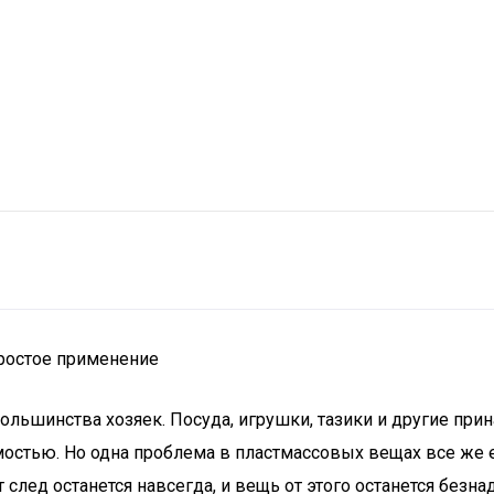
простое применение
ольшинства хозяек. Посуда, игрушки, тазики и другие при
мостью. Но одна проблема в пластмассовых вещах все же ес
от след останется навсегда, и вещь от этого останется безн