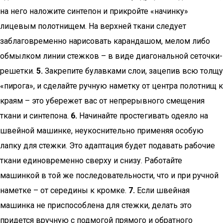
на него наложите синтепон и прикройте «начинку»
лицевым полотнищем. На верхней ткани следует
заблаговременно нарисовать карандашом, мелом либо
обмылком линии стежков – в виде диагональной сеточки-
решетки.
5.
Закрепите булавками слои, зацепив всю толщу
«пирога», и сделайте ручную наметку от центра полотнищ к
краям – это убережет вас от непрерывного смещения
ткани и синтепона.
6.
Начинайте простегивать одеяло на
швейной машинке, неукоснительно применяя особую
лапку для стежки. Это адаптация будет подавать рабочие
ткани единовременно сверху и снизу. Работайте
машинкой в той же последовательности, что и при ручной
наметке – от середины к кромке.
7.
Если швейная
машинка не приспособлена для стежки, делать это
придется вручную с подмогой прямого и обратного