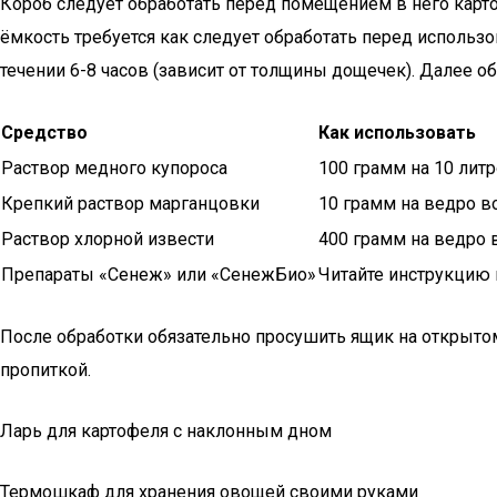
Короб следует обработать перед помещением в него карто
ёмкость требуется как следует обработать перед исполь
течении 6-8 часов (зависит от толщины дощечек). Далее 
Средство
Как использовать
Раствор медного купороса
100 грамм на 10 лит
Крепкий раствор марганцовки
10 грамм на ведро во
Раствор хлорной извести
400 грамм на ведро в
Препараты «Сенеж» или «СенежБио»
Читайте инструкцию 
После обработки обязательно просушить ящик на открыт
пропиткой.
Ларь для картофеля с наклонным дном
Термошкаф для хранения овощей своими руками