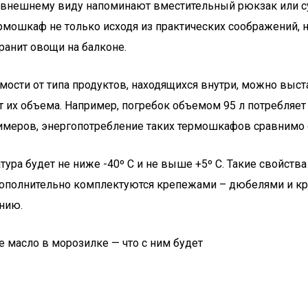
о внешнему виду напоминают вместительный рюкзак или с
ошкаф не только исходя из практических соображений, но
ранит овощи на балконе.
сти от типа продуктов, находящихся внутри, можно выстав
 их объема. Например, погребок объемом 95 л потребляет 1
примеров, энергопотребление таких термошкафов сравнимо
тура будет не ниже -40º C и не выше +5º C. Такие свойств
ополнительно комплектуются крепежами – дюбелями и кро
лнию.
 масло в морозилке — что с ним будет