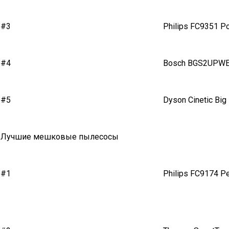
#3
Philips FC9351 P
#4
Bosch BGS2UPW
#5
Dyson Cinetic Big
Лучшие мешковые пылесосы
#1
Philips FC9174 P