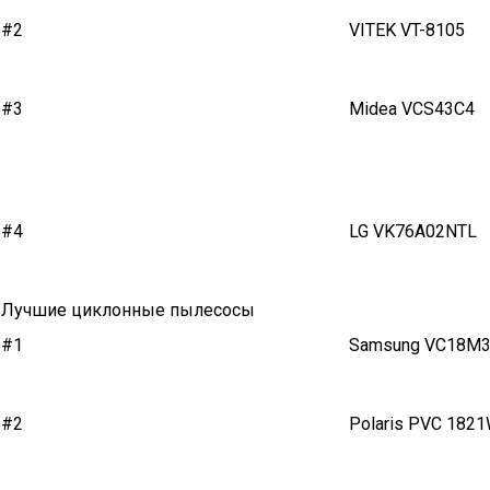
#2
VITEK VT-8105
#3
Midea VCS43C4
#4
LG VK76A02NTL
Лучшие циклонные пылесосы
#1
Samsung VC18M
#2
Polaris PVC 182