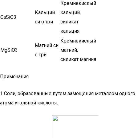
Кремнекислый
Кальций
кальций,
CaSiO3
си о три
силикат
кальция
Кремнекислый
Магний си
MgSiO3
магний,
о три
силикат магния
Примечания:
1 Соли, образованные путем замещения металлом одного
атома угольной кислоты.