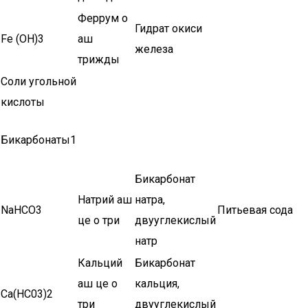
Феррум о
Гидрат окиси
Fe (ОН)3
аш
железа
трижды
Соли угольной
кислоты
Бикарбонаты1
Бикарбонат
Натрий аш
натра,
NaHCO3
Питьевая сода
це о три
двууглекислый
натр
Кальций
Бикарбонат
аш це о
кальция,
Ca(HC03)2
три
двууглекислый