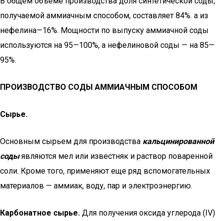
В общем объеме производства доля синтетической соды,
по­лучаемой аммиачным способом, составляет 84%. а из
нефели­на—16%. Мощности по выпуску аммиачной соды
используются на 95—100%, а нефелиновой соды — на 85—
95%.
ПРОИЗВОДСТВО СОДЫ АММИАЧНЫМ СПОСОБОМ
Сырье.
Основным сырьем для производства
кальцинированной
соды
являются мел или известняк и раствор поваренной
соли. Кроме того, применяют еще ряд вспомогательных
материалов — ам­миак, воду, пар и электроэнергию.
Карбонатное сырье.
Для получения оксида углерода (IV)