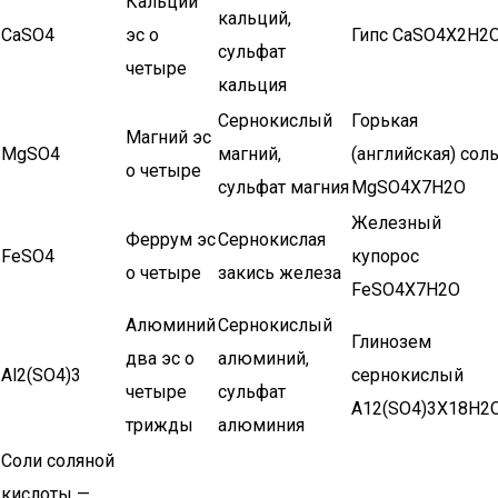
Кальций
кальций,
CaSО4
эс о
Гипс CaSO4Х2H2
сульфат
четыре
кальция
Сернокислый
Горькая
Магний эс
MgSO4
магний,
(английская) сол
о четыре
сульфат магния
MgSO4Х7H2O
Железный
Феррум эс
Сернокислая
FeSO4
купорос
о четыре
закись железа
FeSO4Х7H2O
Алюминий
Сернокислый
Глинозем
два эс о
алюминий,
Al2(SO4)3
сернокислый
четыре
сульфат
A12(SO4)3Х18H2
трижды
алюминия
Соли соляной
кислоты —