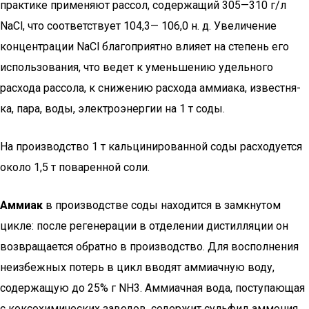
практике применяют рассол, со­держащий 305—310 г/л
NаСl, что соответствует 104,3— 106,0 н. д. Увеличение
концентрации NаСl благоприятно влияет на степень его
использования, что ведет к уменьшению удель­ного
расхода рассола, к снижению расхода аммиака, известня­
ка, пара, воды, электроэнергии на 1 т соды.
На производство 1 т кальцинированной соды расходуется
около 1,5 т поваренной соли.
Аммиак
в производстве соды находится в замкнутом
цикле: после регенерации в отделении дистилляции он
возвращается обратно в производство. Для восполнения
неизбежных потерь в цикл вводят аммиачную воду,
содержащую до 25% г NH3. Ам­миачная вода, поступающая
с коксохимических заводов, содер­жит сульфид аммония,