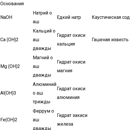
Основания
Натрий о
NaOH
Едкий натр
Каустическая сод
аш
Кальций о
Гидрат окиси
Са (ОН)2
аш
Гашеная известь
кальция
дважды
Магний о
Гидрат окиси
Mg (ОН)2
аш
магния
дважды
Алюминий
Гидрат окиси
Аl(ОН)3
о аш
алюминия
трижды
Феррум о
Гидрат закиси
Fe(OH)2
аш
железа
дважды