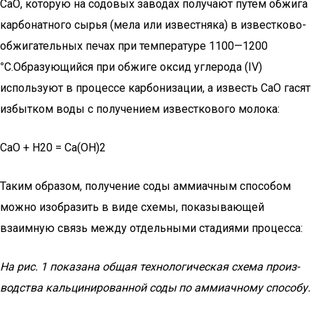
СаО, которую на содовых заводах получают путем обжига
карбонат­ного сырья (мела или известняка) в известково-
обжигательных печах при температуре 1100—1200
°
С.Образующийся при обжи­ге оксид углерода (IV)
используют в процессе карбонизации, а известь СаО гасят
избытком воды с получением известкового молока:
СаО + Н20 = Са(ОН)2
Таким образом, получение соды аммиачным способом
можно изобразить в виде схемы, показывающей
взаимную связь меж­ду отдельными стадиями процесса:
На рис. 1 показана общая технологическая схема произ­
водства кальцинированной соды по аммиачному способу.