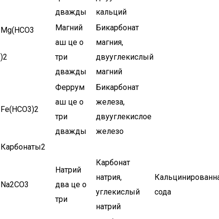
дважды
кальций
Магний
Бикарбонат
Mg(HCO3
аш це о
магния,
)2
три
двууглекислый
дважды
магний
Феррум
Бикарбонат
аш це о
железа,
Fe(HCO3)2
три
двууглекислое
дважды
железо
Карбонаты2
Карбонат
Натрий
натрия,
Кальцинированн
Na2CO3
два це о
углекислый
сода
три
натрий