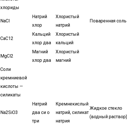
хлориды
Натрий
Хлористый
NaCl
Поваренная соль
хлор
натрий
Кальций
Хлористый
СаС12
хлор два
кальций
Магний
Хлористый
MgCl2
хлор два
магний
Соли
кремниевой
кислоты —
силикаты
Натрий
Кремнекислый
Жидкое стекло
Na2SiO3
два си о
натрий, силикат
(водный раствор
три
натрия