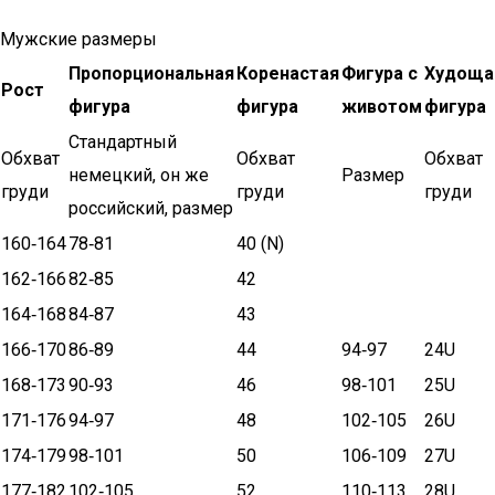
Мужские размеры
Пропорциональная
Коренастая
Фигура с
Худоща
Рост
фигура
фигура
животом
фигура
Стандартный
Обхват
Обхват
Обхват
немецкий, он же
Размер
груди
груди
груди
российский, размер
160‑164
78‑81
40 (N)
162‑166
82‑85
42
164‑168
84‑87
43
166‑170
86‑89
44
94‑97
24U
168‑173
90‑93
46
98‑101
25U
171‑176
94‑97
48
102‑105
26U
174‑179
98‑101
50
106‑109
27U
177‑182
102‑105
52
110‑113
28U