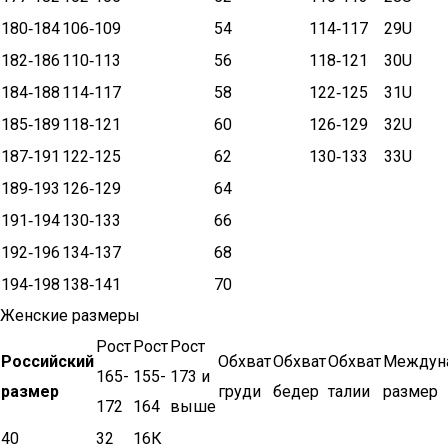
180‑184
106‑109
54
114‑117
29U
182‑186
110‑113
56
118‑121
30U
184‑188
114‑117
58
122‑125
31U
185‑189
118‑121
60
126‑129
32U
187‑191
122‑125
62
130‑133
33U
189‑193
126‑129
64
191‑194
130‑133
66
192‑196
134‑137
68
194‑198
138‑141
70
Женские размеры
Рост
Рост
Рост
Российский
Обхват
Обхват
Обхват
Междун
165-
155-
173 и
размер
груди
бедер
талии
размер
172
164
выше
40
32
16К