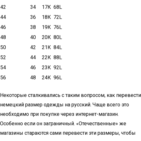
42
34
17К
68L
44
36
18К
72L
46
38
19К
76L
48
40
20К
80L
50
42
21К
84L
52
44
22К
88L
54
46
23К
92L
56
48
24К
96L
Некоторые сталкивались с таким вопросом, как перевести
немецкий размер одежды на русский. Чаще всего это
необходимо при покупке через интернет-магазин.
Особенно если он заграничный. «Отечественные» же
магазины стараются сами перевести эти размеры, чтобы