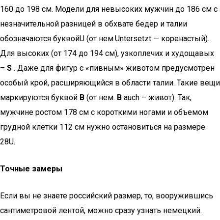
160 до 198 см. Модели для невысоких мужчин до 186 см с
незначительной разницей в обхвате бедер и талии
обозначаются буквойU (от нем.Untersetzt — коренастый).
Для высоких (от 174 до 194 см), узкоплечих и худощавых
–
S
. Даже для фигур с «пивным» животом предусмотрен
особый крой, расширяющийся в области талии. Такие вещи
маркируются буквой
B
(от нем.
B
auch – живот). Так,
мужчине ростом 178 см с короткими ногами и объемом
грудной клетки 112 см нужно остановиться на размере
28U.
Точные замеры
Если вы не знаете российский размер, то, вооружившись
сантиметровой лентой, можно сразу узнать немецкий.