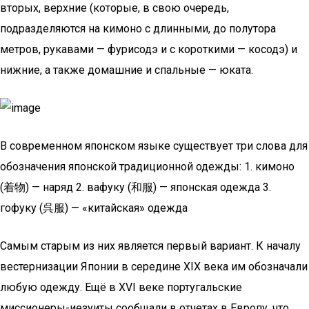
вторых, верхние (которые, в свою очередь,
подразделяются на кимоно с длинными, до полутора
метров, рукавами — фурисодэ и с короткими — косодэ) и
нижние, а также домашние и спальные — юката.
В современном японском языке существует три слова для
обозначения японской традиционной одежды: 1. кимоно
(着物) — наряд 2. вафуку (和服) — японская одежда 3.
гофуку (呉服) — «китайская» одежда
Самым старым из них является первый вариант. К началу
вестернизации Японии в середине XIX века им обозначали
любую одежду. Ещё в XVI веке португальские
миссионеры-иезуиты сообщали в отчетах в Европу, что