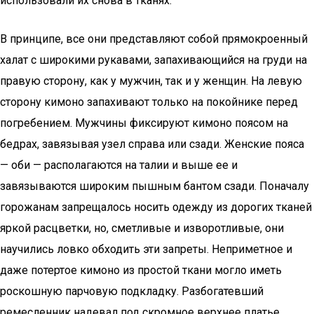
использовали их снова в тканях.
В принципе, все они представляют собой прямокроенный
халат с широкими рукавами, запахивающийся на груди на
правую сторону, как у мужчин, так и у женщин. На левую
сторону кимоно запахивают только на покойнике перед
погребением. Мужчины фиксируют кимоно поясом на
бедрах, завязывая узел справа или сзади. Женские пояса
— оби — располагаются на талии и выше ее и
завязываются широким пышным бантом сзади. Поначалу
горожанам запрещалось носить одежду из дорогих тканей
яркой расцветки, но, сметливые и изворотливые, они
научились ловко обходить эти запреты. Неприметное и
даже потертое кимоно из простой ткани могло иметь
роскошную парчовую подкладку. Разбогатевший
ремесленник надевал под скромное верхнее платье