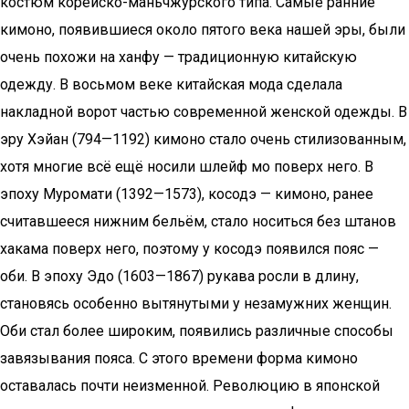
костюм корейско-маньчжурского типа. Самые ранние
кимоно, появившиеся около пятого века нашей эры, были
очень похожи на ханфу — традиционную китайскую
одежду. В восьмом веке китайская мода сделала
накладной ворот частью современной женской одежды. В
эру Хэйан (794—1192) кимоно стало очень стилизованным,
хотя многие всё ещё носили шлейф мо поверх него. В
эпоху Муромати (1392—1573), косодэ — кимоно, ранее
считавшееся нижним бельём, стало носиться без штанов
хакама поверх него, поэтому у косодэ появился пояс —
оби. В эпоху Эдо (1603—1867) рукава росли в длину,
становясь особенно вытянутыми у незамужних женщин.
Оби стал более широким, появились различные способы
завязывания пояса. С этого времени форма кимоно
оставалась почти неизменной. Революцию в японской