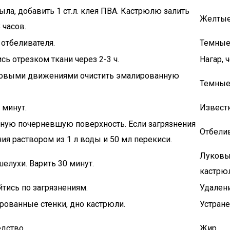
ыла, добавить 1 ст.л. клея ПВА. Кастрюлю залить
Желтые
 часов.
 отбеливателя.
Темные
ь отрезком ткани через 2-3 ч.
Нагар, 
круговыми движениями очистить эмалированную
Темные
 минут.
Известк
нную почерневшую поверхность. Если загрязнения
Отбелив
ния раствором из 1 л воды и 50 мл перекиси.
Луковый
шелухи. Варить 30 минут.
кастрю
йтись по загрязнениям.
Удален
ированные стенки, дно кастрюли.
Устране
дство.
Жир.