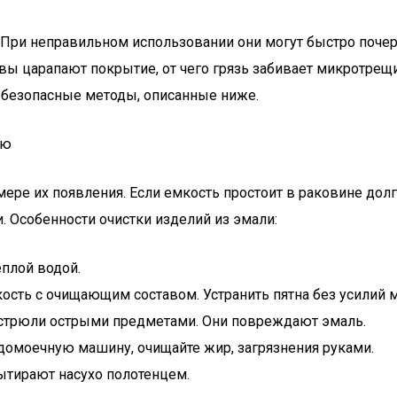
 При неправильном использовании они могут быстро поче
вы царапают покрытие, от чего грязь забивает микротрещи
е безопасные методы, описанные ниже.
ью
ере их появления. Если емкость простоит в раковине долг
 Особенности очистки изделий из эмали:
плой водой.
сть с очищающим составом. Устранить пятна без усилий м
астрюли острыми предметами. Они повреждают эмаль.
домоечную машину, очищайте жир, загрязнения руками.
вытирают насухо полотенцем.