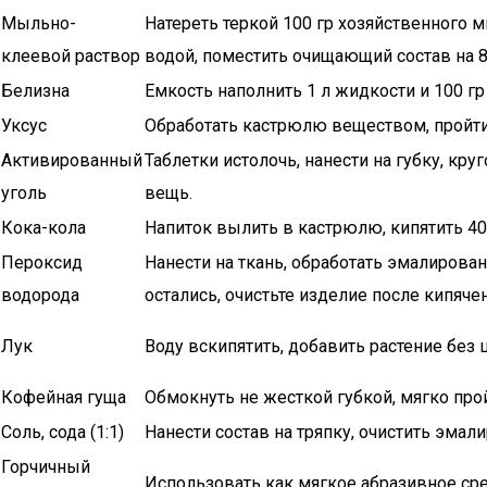
Мыльно-
Натереть теркой 100 гр хозяйственного м
клеевой раствор
водой, поместить очищающий состав на 8
Белизна
Емкость наполнить 1 л жидкости и 100 гр
Уксус
Обработать кастрюлю веществом, пройтис
Активированный
Таблетки истолочь, нанести на губку, 
уголь
вещь.
Кока-кола
Напиток вылить в кастрюлю, кипятить 40
Пероксид
Нанести на ткань, обработать эмалирова
водорода
остались, очистьте изделие после кипяче
Лук
Воду вскипятить, добавить растение без 
Кофейная гуща
Обмокнуть не жесткой губкой, мягко про
Соль, сода (1:1)
Нанести состав на тряпку, очистить эмал
Горчичный
Использовать как мягкое абразивное сре