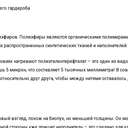
его гардероба
полиэфиров. Полиэфиры являются органическими полимерами
х распространенных синтетических тканей и наполнителей.
виях нагревают полиэтилентерефталат – это один из видо
шь 5 микрон, что составляет 5 тысячных миллиметра! В со
относительно друг друга, чтобы между нитями оставалось 
ервый взгляд, похож на биопух, но меньшей толщины. Он мо
чной стороны уже пришит наполнитель – это сделано для уд