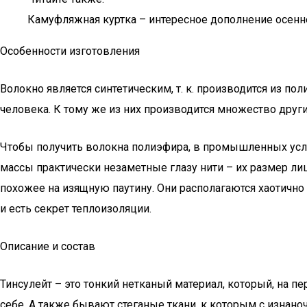
Камуфляжная куртка – интересное дополнение осенн
Особенности изготовления
Волокно является синтетическим, т. к. производится из 
человека. К тому же из них производится множество други
Чтобы получить волокна полиэфира, в промышленных усло
массы практически незаметные глазу нити – их размер ли
похожее на изящную паутину. Они располагаются хаотично 
и есть секрет теплоизоляции.
Описание и состав
Тинсулейт – это тонкий нетканый материал, который, на п
себе. А также бывают стеганые ткани, к которым с изнано