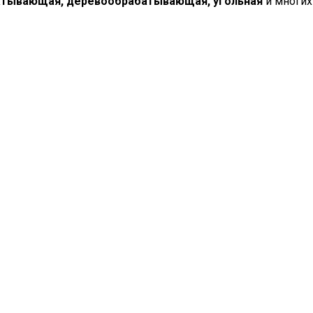
тывающая, деревообрабатывающая, угольная
и многих