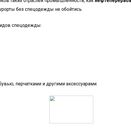
ников таких отраслей промышленности, как
нефтеперераба
курорты без спецодежды не обойтись.
видов спецодежды:
увью, перчатками и другими аксессуарами.