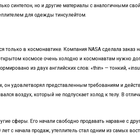
лько синтепон, но и другие материалы с аналогичными св
теплителем для одежды тинсулейтом.
ся только в космонавтике. Компания NASA сделала заказ н
открытом космосе очень холодно и космонавтам нужно до
мировано из двух английских слов: «thin» — тонкий, «insul
ах, он удовлетворял представленным требованиям и дейст
лся воздух, который не подпускает холод к телу. В отлич
угие сферы. Его начали свободно продавать наравне с дру
0 лет с начала продаж, утеплитель стал одним из самых во