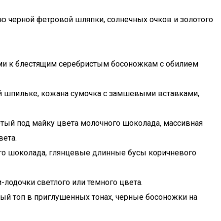
ью черной фетровой шляпки, солнечных очков и золотого
ми к блестящим серебристым босоножкам с обилием
й шпильке, кожана сумочка с замшевыми вставками,
тый под майку цвета молочного шоколада, массивная
вета.
ого шоколада, глянцевые длинные бусы коричневого
-лодочки светлого или темного цвета.
ый топ в приглушенных тонах, черные босоножки на