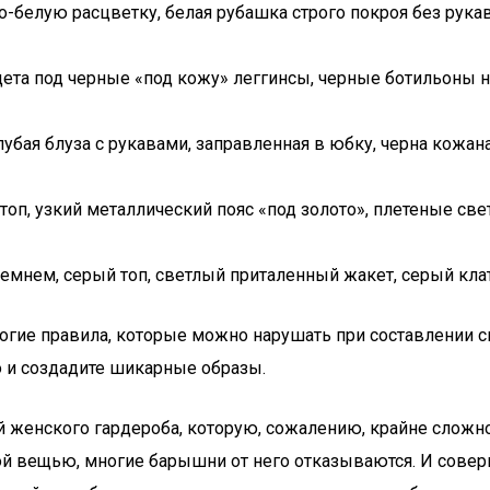
о-белую расцветку, белая рубашка строго покроя без рук
дета под черные «под кожу» леггинсы, черные ботильоны 
олубая блуза с рукавами, заправленная в юбку, черна кожа
 топ, узкий металлический пояс «под золото», плетеные с
нем, серый топ, светлый приталенный жакет, серый клатч
гие правила, которые можно нарушать при составлении св
о и создадите шикарные образы.
женского гардероба, которую, сожалению, крайне сложно 
ой вещью, многие барышни от него отказываются. И совер