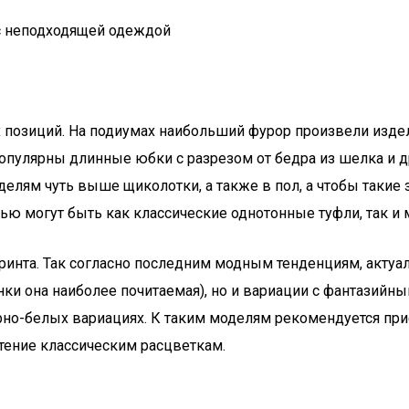
 с неподходящей одеждой
х позиций. На подиумах наибольший фурор произвели изд
пулярны длинные юбки с разрезом от бедра из шелка и дру
ям чуть выше щиколотки, а также в пол, а чтобы такие з
ью могут быть как классические однотонные туфли, так и 
принта. Так согласно последним модным тенденциям, актуа
ки она наиболее почитаемая), но и вариации с фантазийны
ерно-белых вариациях. К таким моделям рекомендуется п
тение классическим расцветкам.