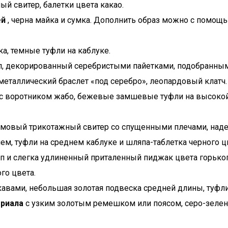
ый свитер, балетки цвета какао.
ей
, черна майка и сумка. Дополнить образ можно с помощ
а, темные туфли на каблуке.
п, декорированный серебристыми пайетками, подобранны
металлический браслет «под серебро», леопардовый клатч.
п с воротником жабо, бежевые замшевые туфли на высоко
емовый трикотажный свитер со спущенными плечами, наде
м, туфли на среднем каблуке и шляпа-таблетка черного ц
оп и слегка удлиненный приталенный пиджак цвета горьк
го цвета.
укавами, небольшая золотая подвеска средней длины, туфли
ериала
с узким золотым ремешком или поясом, серо-зелен