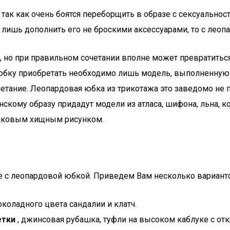
к как очень боятся переборщить в образе с сексуальност
ит лишь дополнить его не броскими аксессуарами, то с лео
, но при правильном сочетании вполне может превратитьс
бку приобретать необходимо лишь модель, выполненную из
четание. Леопардовая юбка из трикотажа это заведомо не
скому образу придадут модели из атласа, шифона, льна, к
таковым хищным рисунком.
е с леопардовой юбкой. Приведем Вам несколько вариант
коладного цвета сандалии и клатч.
етки
, джинсовая рубашка, туфли на высоком каблуке с о