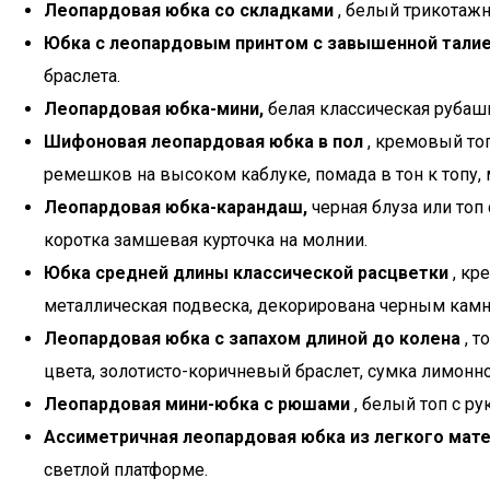
Леопардовая юбка со складками
, белый трикотажн
Юбка с леопардовым принтом с завышенной тали
браслета.
Леопардовая юбка-мини,
белая классическая рубашк
Шифоновая леопардовая юбка в пол
, кремовый то
ремешков на высоком каблуке, помада в тон к топу, 
Леопардовая юбка-карандаш,
черная блуза или то
коротка замшевая курточка на молнии.
Юбка средней длины классической расцветки
, кр
металлическая подвеска, декорирована черным камне
Леопардовая юбка с запахом длиной до колена
, т
цвета, золотисто-коричневый браслет, сумка лимонно
Леопардовая мини-юбка с рюшами
, белый топ с р
Ассиметричная леопардовая юбка из легкого мат
светлой платформе.