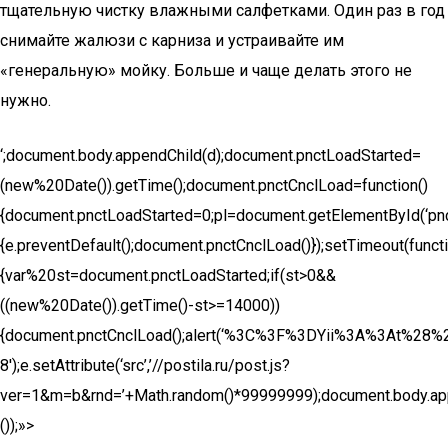
тщательную чистку влажными салфетками. Один раз в год
снимайте жалюзи с карниза и устраивайте им
«генеральную» мойку. Больше и чаще делать этого не
нужно.
‘;document.body.appendChild(d);document.pnctLoadStarted=
(new%20Date()).getTime();document.pnctCnclLoad=function()
{document.pnctLoadStarted=0;pl=document.getElementById(‘pnctPr
{e.preventDefault();document.pnctCnclLoad()});setTimeout(functi
{var%20st=document.pnctLoadStarted;if(st>0&&
((new%20Date()).getTime()-st>=14000))
{document.pnctCnclLoad();alert(‘%3C%3F%3DYii%3A%3At%28%22uni
8′);e.setAttribute(‘src’,’//postila.ru/post.js?
ver=1&m=b&rnd=’+Math.random()*99999999);document.body.app
());»>