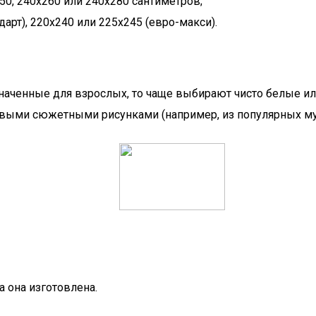
50, 240х260 или 240х280 сантиметров;
арт), 220х240 или 225х245 (евро-макси).
аченные для взрослых, то чаще выбирают чисто белые или
сивыми сюжетными рисунками (например, из популярных му
 она изготовлена.