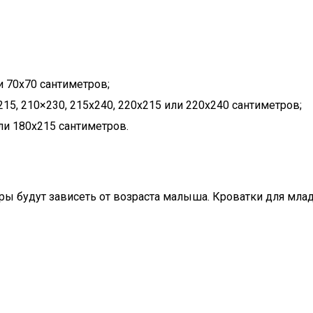
и 70х70 сантиметров;
15, 210×230, 215х240, 220х215 или 220х240 сантиметров;
ли 180х215 сантиметров.
еры будут зависеть от возраста малыша. Кроватки для мла