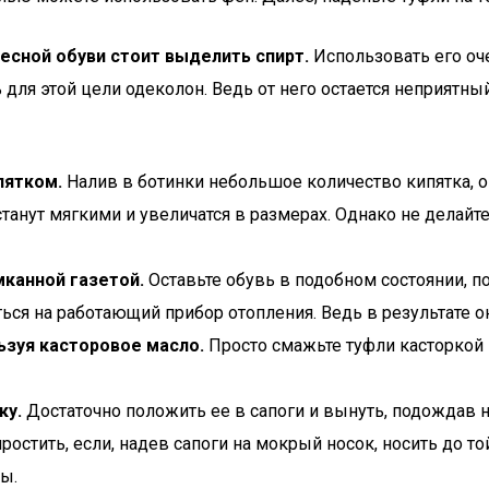
есной обуви стоит выделить спирт.
Использовать его оче
 для этой цели одеколон. Ведь от него остается неприятны
пятком.
Налив в ботинки небольшое количество кипятка, оп
 станут мягкими и увеличатся в размерах. Однако не делайт
мканной газетой.
Оставьте обувь в подобном состоянии, по
ться на работающий прибор отопления. Ведь в результате 
ьзуя касторовое масло.
Просто смажьте туфли касторкой 
ку.
Достаточно положить ее в сапоги и вынуть, подождав не
остить, если, надев сапоги на мокрый носок, носить до то
ы.