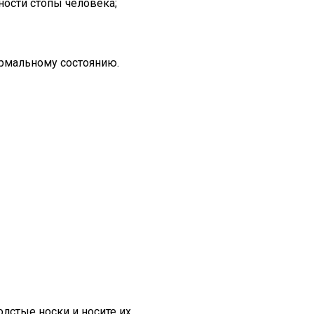
ности стопы человека;
ормальному состоянию.
олстые носки и носите их