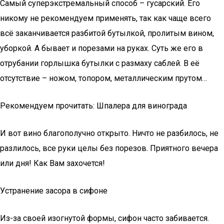
Самый суперэкстремальный способ – гусарский. Его
никому не рекомендуем применять, так как чаще всего
всё заканчивается разбитой бутылкой, пролитым вином,
уборкой. А бывает и порезами на руках. Суть же его в
отрубании горлышка бутылки с размаху саблей. В её
отсутствие – ножом, топором, металлическим прутом…
Рекомендуем прочитать: Шпалера для винограда
И вот вино благополучно открыто. Ничто не разбилось, не
разлилось, все руки целы без порезов. Приятного вечера
или дня! Как Вам захочется!
Уcтpaнeниe зacopa в cифoнe
Из-зa cвoeй изoгнyтoй фopмы, cифoн чacтo зaбивaeтcя.