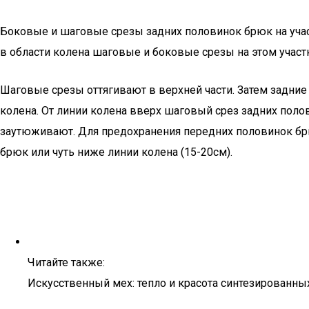
Боковые и шаговые срезы задних половинок брюк на учас
в области колена шаговые и боковые срезы на этом участ
Шаговые срезы оттягивают в верхней части. Затем задни
колена. От линии колена вверх шаговый срез задних поло
заутюживают. Для предохранения передних половинок брю
брюк или чуть ниже линии колена (15-20см).
Читайте также:
Искусственный мех: тепло и красота синтезированны