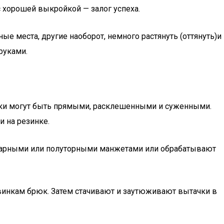
с хорошей выкройкой — залог успеха.
е места, другие наоборот, немного растянуть (оттянуть)и
руками.
юки могут быть прямыми, расклешенными и суженными.
и на резинке.
инарными или полуторными манжетами или обрабатывают
овинкам брюк. Затем стачивают и заутюживают вытачки в