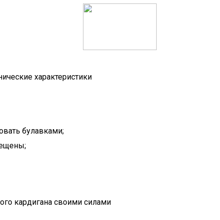
хнические характеристики
овать булавками;
мещены;
ного кардигана своими силами