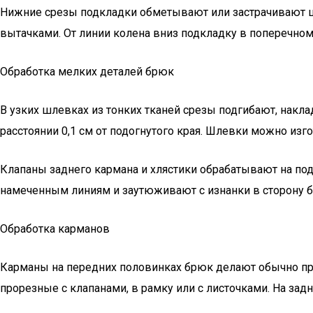
Нижние срезы подкладки обметывают или застрачивают ш
вытачками. От линии колена вниз подкладку в поперечном 
Обработка мелких деталей брюк
В узких шлевках из тонких тканей срезы подгибают, накла
расстоянии 0,1 см от подогнутого края. Шлевки можно изг
Клапаны заднего кармана и хлястики обрабатывают на под
намеченным линиям и заутюживают с изнанки в сторону б
Обработка карманов
Карманы на передних половинках брюк делают обычно про
прорезные с клапанами, в рамку или с листочками. На за