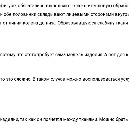
игуре, обязательно выполняют влажно-тепловую обработк
ти обе половинки складывают лицевыми сторонами внутрь,
т от линии колена до низа. Образовавшуюся слабину ткан
тому что этого требует сама модель изделия. А вот для 
 это сложно. В таком случае можно воспользоваться услу
а изделии, так как он прячется между тканями. Можно брат