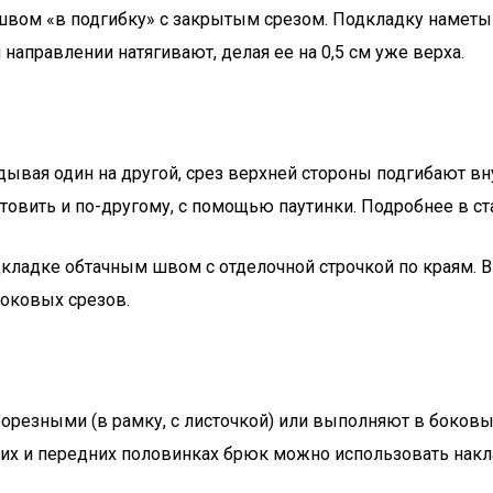
вом «в подгибку» с закрытым срезом. Подкладку наметыв
направлении натягивают, делая ее на 0,5 см уже верха.
дывая один на другой, срез верхней стороны подгибают вн
отовить и по-другому, с помощью паутинки. Подробнее в ст
кладке обтачным швом с отделочной строчкой по краям. В
оковых срезов.
резными (в рамку, с листочкой) или выполняют в боковы
дних и передних половинках брюк можно использовать нак